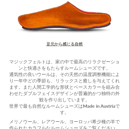
足元から感じる自然
マジックフェルトは、家の中で最高のリラクゼーショ
ンと快適さをもたらすルームシューズです。
通気性の良いウールは、その天然の温度調整機能によ
り一年中どの季節も、リラックスと癒しを与えてくれ
ます。また人間工学的な形状とベースカラーを組み合
わせたダブルフェイスデザインが普遍的かつ独特の外
観を作り出しています。
世界で最も自然なルームシューズは
Made in Austria
で
す。
メリノウール、レアウール、ヨーロッパ希少種の羊で
作られたカラフルなルームシューズをご覧ください。