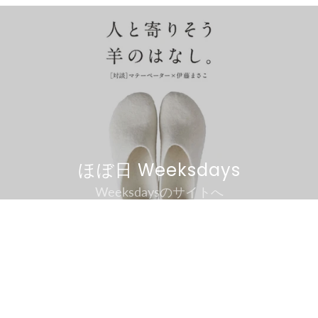
ほぼ日 Weeksdays
Weeksdaysのサイトへ
magicfelt/STEGMANNが出来る
まで