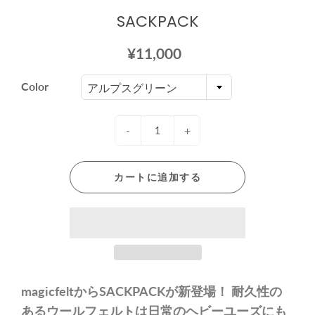
Color
アルプスグリーン
-
+
カートに追加する
magicfeltからSACKPACKが新登場！ 耐久性の
あるウールフェルトは日常のヘビーユーズにも
最適です。 内側にポケットがあり、財布やキー
ホルダー用のジッパーが付いています。
袋部分 ウール100%
紐 綿100%