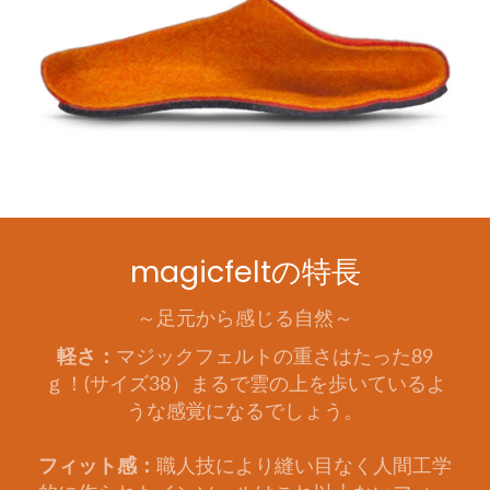
magicfeltの特長
～足元から感じる自然～
軽さ：
マジックフェルトの重さはたった89
ｇ！(サイズ38）まるで雲の上を歩いているよ
うな感覚になるでしょう。
フィット感：
職人技により縫い目なく人間工学
的に作られたインソールはこれ以上ないフィッ
ト感をもたらします。
オールシーズン快適：
羊毛本来の吸放出性によ
り蒸れない履き心地で通年ご使用いただけま