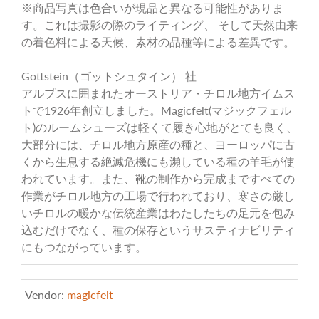
※商品写真は色合いが現品と異なる可能性がありま
す。これは撮影の際のライティング、 そして天然由来
の着色料による天候、素材の品種等による差異です。
Gottstein（ゴットシュタイン） 社
アルプスに囲まれたオーストリア・チロル地方イムス
トで1926年創立しました。Magicfelt(マジックフェル
ト)のルームシューズは軽くて履き心地がとても良く、
大部分には、チロル地方原産の種と、ヨーロッパに古
くから生息する絶滅危機にも瀕している種の羊毛が使
われています。また、靴の制作から完成まですべての
作業がチロル地方の工場で行われており、寒さの厳し
いチロルの暖かな伝統産業はわたしたちの足元を包み
込むだけでなく、種の保存というサスティナビリティ
にもつながっています。
Vendor:
magicfelt