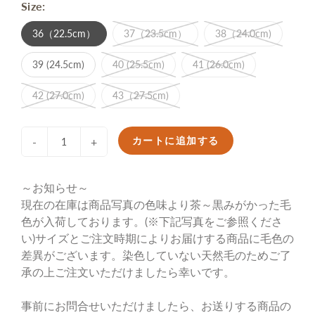
Size:
36（22.5cm）
37（23.5cm）
38（24.0cm)
39 (24.5cm)
40 (25.5cm)
41 (26.0cm)
42 (27.0cm)
43（27.5cm)
カートに追加する
-
+
～お知らせ～
現在の在庫は商品写真の色味より茶～黒みがかった毛
色が入荷しております。(※下記写真をご参照くださ
い)サイズとご注文時期によりお届けする商品に毛色の
差異がございます。染色していない天然毛のためご了
承の上ご注文いただけましたら幸いです。
事前にお問合せいただけましたら、お送りする商品の